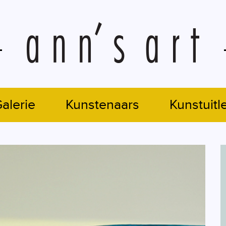
alerie
Kunstenaars
Kunstuitl