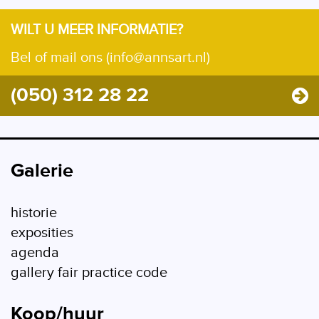
WILT U MEER INFORMATIE?
Bel of mail ons (info@annsart.nl)
(050) 312 28 22
Galerie
historie
exposities
agenda
gallery fair practice code
Koop/huur