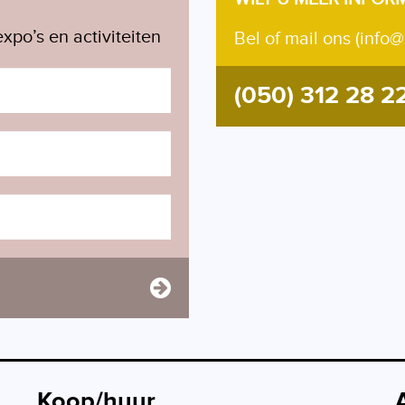
xpo’s en activiteiten
Bel of mail ons (info@
(050) 312 28 2
Koop/huur