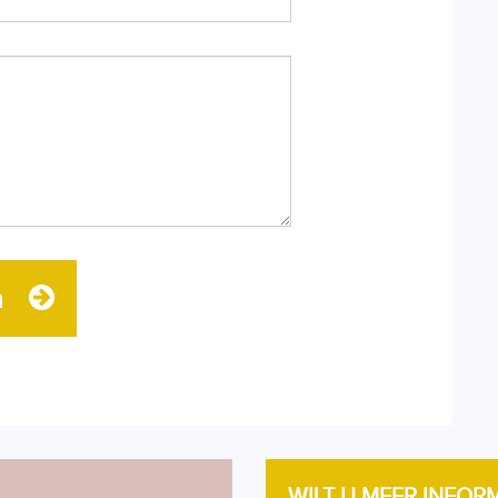
n
WILT U MEER INFOR