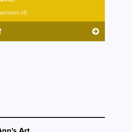
annsart.nl)
2
Ann's Art