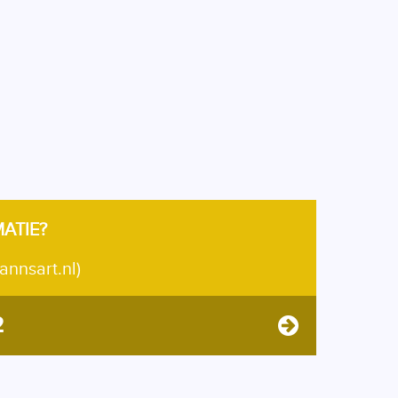
MATIE?
annsart.nl)
2