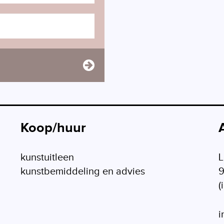
Koop/huur
kunstuitleen
L
kunstbemiddeling en advies
(
i