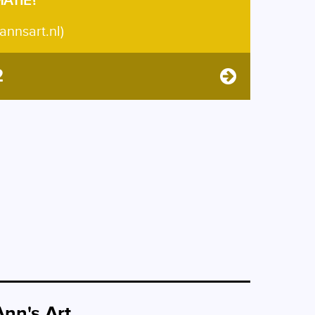
MATIE?
annsart.nl)
2
Ann's Art