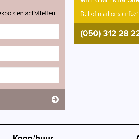
WILT U MEER INFOR
xpo’s en activiteiten
Bel of mail ons (info@
(050) 312 28 2
Koop/huur