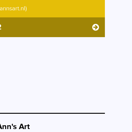
annsart.nl)
2
Ann's Art