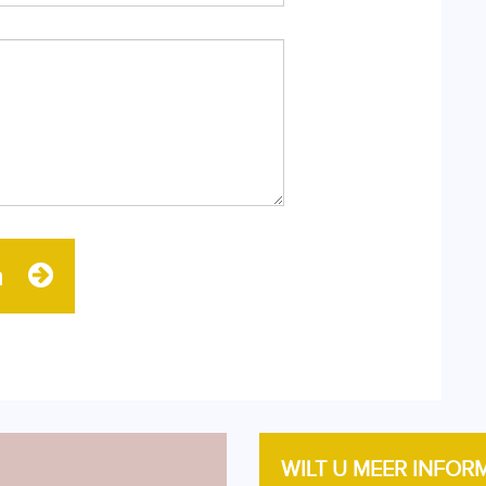
n
WILT U MEER INFOR