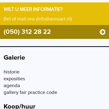
WILT U MEER INFORMATIE?
Bel of mail ons (info@annsart.nl)
(050) 312 28 22
Galerie
historie
exposities
agenda
gallery fair practice code
Koop/huur