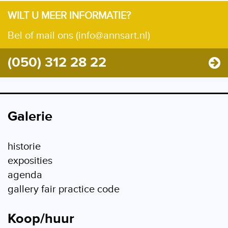
WILT U MEER INFORMATIE?
Bel of mail ons (info@annsart.nl)
(050) 312 28 22
Galerie
historie
exposities
agenda
gallery fair practice code
Koop/huur